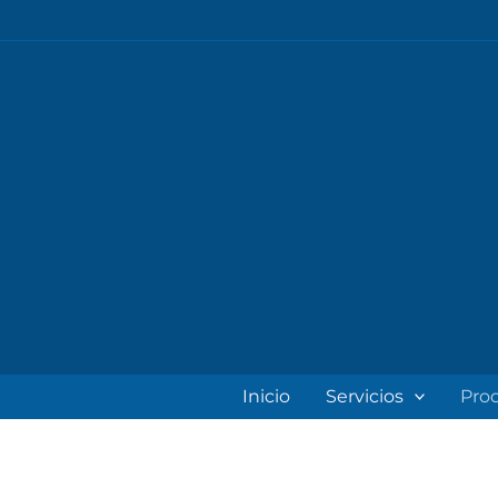
Ir
al
contenido
Inicio
Servicios
Pro