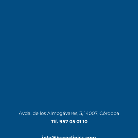
Avda. de los Almogávares, 3, 14007, Córdoba
Tlf.
957 05 01 10
info@bucoclinics.com